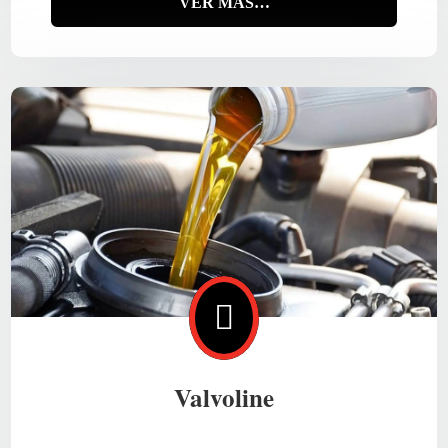
VER MÁS…

Valvoline