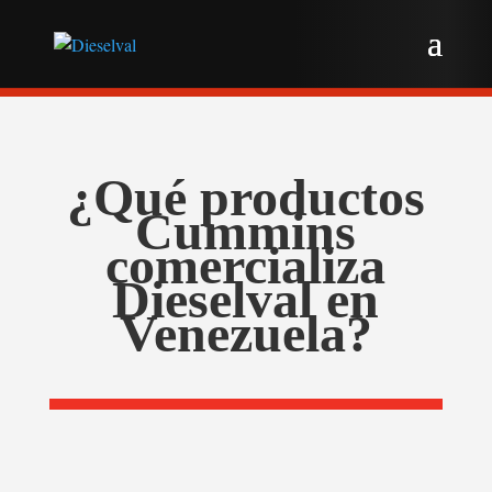
¿Qué productos
Cummins
comercializa
Dieselval en
Venezuela?