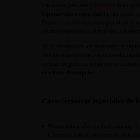
Las partes genuinas
Cummins
están fab
reparar una avería exacta
, sin incidir
Cuando usamos repuestos genéricos, y en e
estamos exponiendo al máximo a nuestro
Se podrá resolver -de momento- cualquier 
funcionamiento al activarse, produciendo 
cuentas de gastos te dirán que la decisió
excelente desempeño
.
Características especiales de
Piezas fabricadas exclusivamente
: l
Cummins para su distribución internac