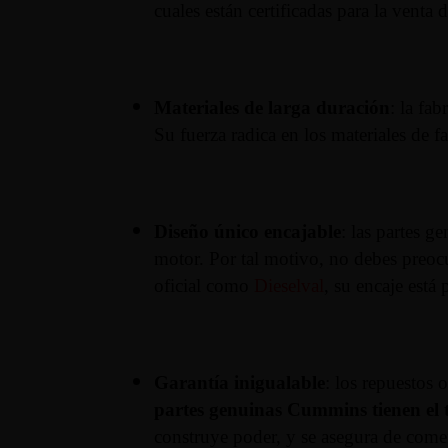
cuales están certificadas para la venta 
Materiales de larga duración
: la fab
Su fuerza radica en los materiales de fa
Diseño único encajable
: las partes 
motor. Por tal motivo, no debes preoc
oficial como
Dieselval
, su encaje est
Garantía inigualable
: los repuestos 
partes genuinas Cummins tienen el t
construye poder, y se asegura de comer