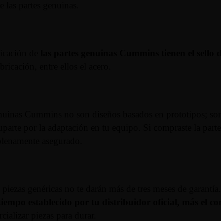
de las partes genuinas.
ricación de
las partes genuinas Cummins tienen el sello 
bricación, entre ellos el acero.
genuinas Cummins no son diseños basados en prototipos; son
uparte por la adaptación en tu equipo. Si compraste la par
á plenamente asegurado.
o piezas genéricas no te darán más de tres meses de garantí
iempo establecido por tu distribuidor oficial, más el 
cializar piezas para durar.