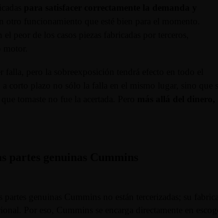
ricadas
para satisfacer correctamente la demanda y
 en otro funcionamiento que esté bien para el momento.
l peor de los casos piezas fabricadas por terceros,
 motor.
falla, pero la sobreexposición tendrá efecto en todo el
a corto plazo no sólo la falla en el mismo lugar, sino que 
n que tomaste no fue la acertada. Pero
más allá del dinero,
 las partes genuinas Cummins
as partes genuinas Cummins no están tercerizadas; su fabr
ional. Por eso, Cummins se encarga directamente en escoge