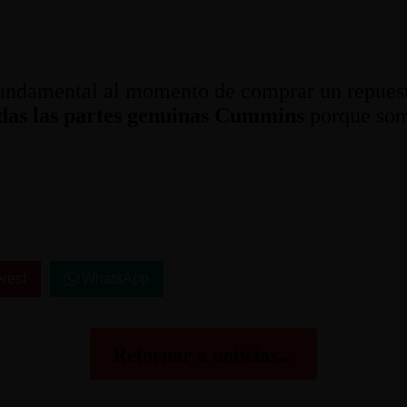
fundamental al momento de comprar un repues
odas las partes genuinas Cummins
porque somo
erest
WhatsApp
Retornar a noticias...