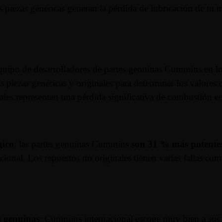
s piezas genéricas generan la pérdida de lubricación de tu
equipo de desarrolladores de partes genuinas Cummins en l
as piezas genéricas y originales para determinar los valores 
nales representan una pérdida significativa de combustión
gico
: las partes genuinas Cummins
son 31 % más potente
acional. Los repuestos no originales tienen varias fallas 
s genuinas
: Cummins internacional escoge muy bien a sus