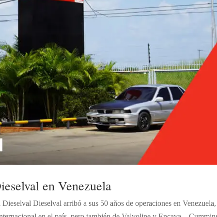
ieselval en Venezuela
a Dieselval Dieselval arribó a sus 50 años de operaciones en Venezuela,
 internacional en el país, pero también de Valvoline y Encava. Cummin