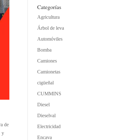
Categorías
Agricultura
Árbol de leva
Automóviles
Bomba
Camiones
Camionetas
cigüeñal
CUMMINS
Diesel
Dieselval
ra de
Electricidad
, y
Encava