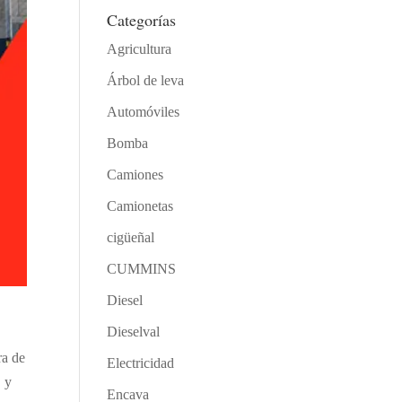
Categorías
Agricultura
Árbol de leva
Automóviles
Bomba
Camiones
Camionetas
cigüeñal
CUMMINS
Diesel
Dieselval
ra de
Electricidad
, y
Encava