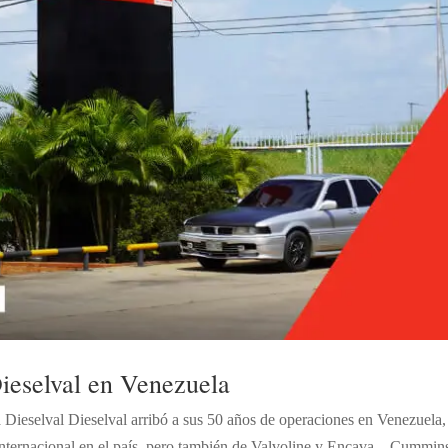
ieselval en Venezuela
a Dieselval Dieselval arribó a sus 50 años de operaciones en Venezuela,
 internacional en el país, pero también de Valvoline y Encava. Cummin